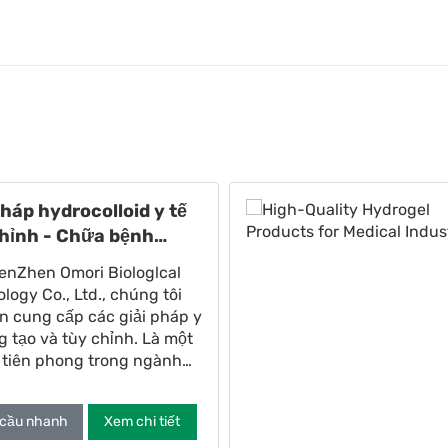
pháp hydrocolloid y tế
hỉnh - Chữa bệnh
cao để quản lý vết
enZhen Omori Biologlcal
ng
logy Co., Ltd., chúng tôi
 cung cấp các giải pháp y
g tạo và tùy chỉnh. Là một
 tiên phong trong ngành
nghiệp cắt khuôn, chúng
uyên sản xuất y tế die-cut
 cầu nhanh
Xem chi tiết