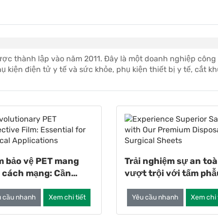
c thành lập vào năm 2011. Đây là một doanh nghiệp công n
 kiện điện tử y tế và sức khỏe, phụ kiện thiết bị y tế, cắt k
m bảo vệ PET mang
Trải nghiệm sự an to
h cách mạng: Cần
vượt trội với tấm phẫ
ết cho các ứng dụng y
thuật dùng một lần c
cấp của chúng tôi
u cầu nhanh
Xem chi tiết
Yêu cầu nhanh
Xem chi 