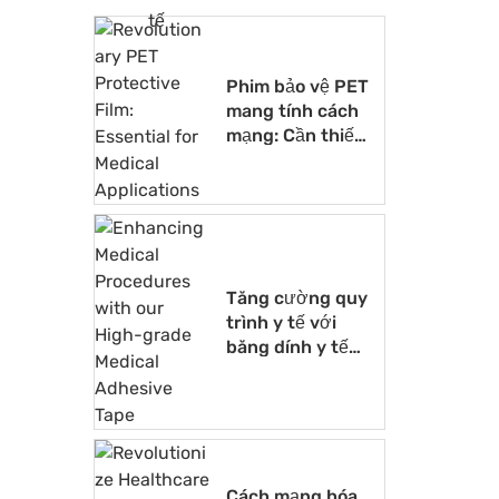
tế
Phim bảo vệ PET
mang tính cách
mạng: Cần thiết
cho các ứng
dụng y tế
Tăng cường quy
trình y tế với
băng dính y tế
cao cấp của
chúng tôi
Cách mạng hóa