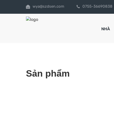
wya@szdsen.com
0755-36690838
NHÀ
Sản phẩm