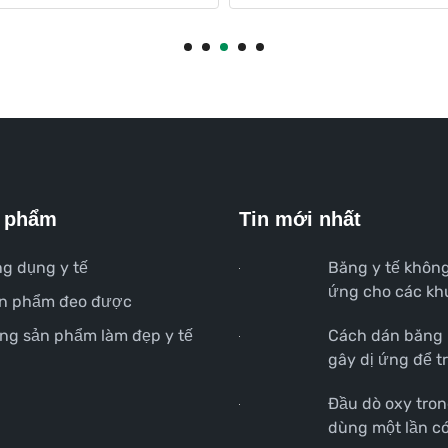
 phẩm
Tin mới nhất
g dụng y tế
Băng y tế không
ứng cho các kh
n phẩm đeo được
dị ứng
ng sản phẩm làm đẹp y tế
Cách dán băng
gây dị ứng để t
ứng da
Đầu dò oxy tro
dùng một lần có