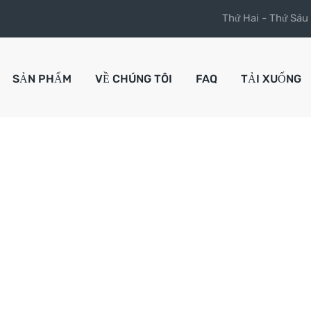
Thứ Hai - Thứ Sáu
SẢN PHẨM
VỀ CHÚNG TÔI
FAQ
TẢI XUỐNG