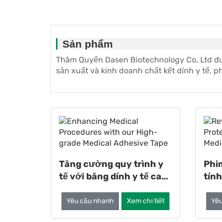
Sản phẩm
Thâm Quyến Dasen Biotechnology Co, Ltd đượ
sản xuất và kinh doanh chất kết dính y tế, phụ
Tăng cường quy trình y
Phi
tế với băng dính y tế cao
tín
cấp của chúng tôi
thi
tế
Yêu cầu nhanh
Xem chi tiết
Yê