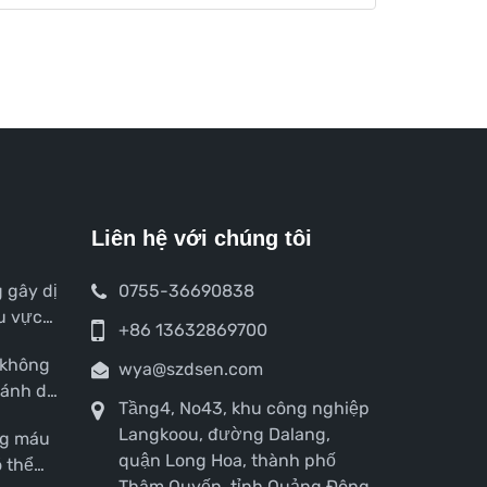
Liên hệ với chúng tôi
 gây dị
0755-36690838
u vực
+86 13632869700
 không
wya@szdsen.com
ránh dị
Tầng4, No43, khu công nghiệp
Langkoou, đường Dalang,
ng máu
quận Long Hoa, thành phố
 thể
Thâm Quyến, tỉnh Quảng Đông,