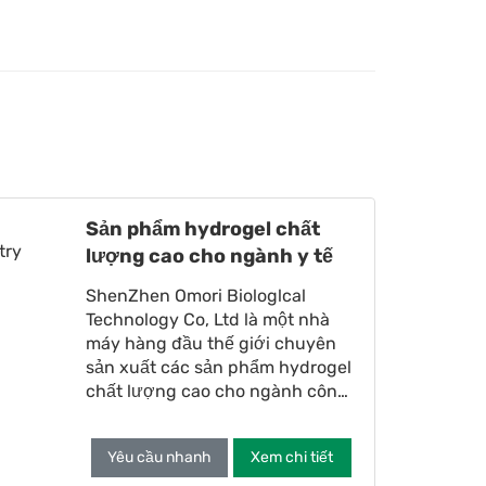
Sản phẩm hydrogel chất
lượng cao cho ngành y tế
ShenZhen Omori Biologlcal
Technology Co, Ltd là một nhà
máy hàng đầu thế giới chuyên
sản xuất các sản phẩm hydrogel
chất lượng cao cho ngành công
nghiệp y tế. Là chuyên gia trong
lĩnh vực cắt khuôn, chúng tôi
Yêu cầu nhanh
Xem chi tiết
chuyên về manu