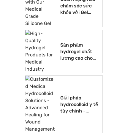
chăm sóc sức
khỏe với Gel
silicone cấp y tế
của chúng tôi
Sản phẩm
hydrogel chất
lượng cao cho
ngành y tế
Giải pháp
hydrocolloid y tế
tùy chỉnh -
Chữa bệnh nâng
cao để quản lý
vết thương